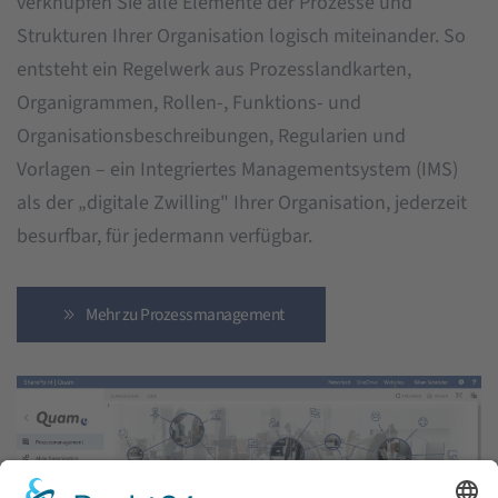
verknüpfen Sie alle Elemente der Prozesse und
Strukturen Ihrer Organisation logisch miteinander. So
entsteht ein Regelwerk aus Prozesslandkarten,
Organigrammen, Rollen-, Funktions- und
Organisationsbeschreibungen, Regularien und
Vorlagen – ein Integriertes Managementsystem (IMS)
als der „digitale Zwilling" Ihrer Organisation, jederzeit
besurfbar, für jedermann verfügbar.
Mehr zu Prozessmanagement