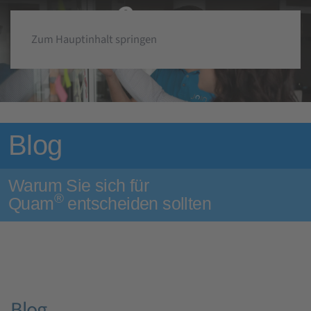
Zum Hauptinhalt springen
Blog
Warum Sie sich für
®
Quam
entscheiden sollten
Blog