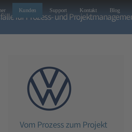
ner
Kunden
Support
Kontakt
Blog
älle für Prozess- und Projektmanageme
hr Interesse geweck
tzt kostenlos!
Vom Prozess zum Projekt