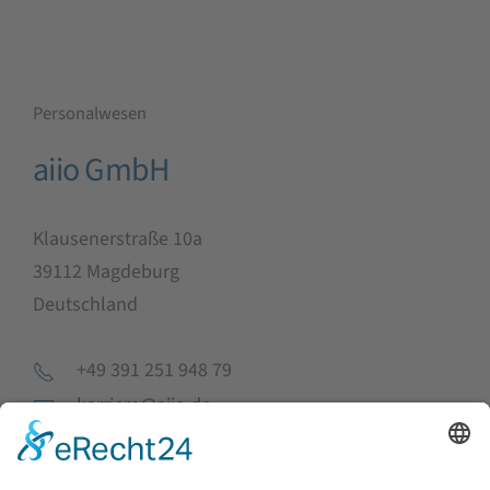
Personalwesen
aiio GmbH
Klausenerstraße 10a
39112 Magdeburg
Deutschland
+49 391 251 948 79
karriere@aiio.de