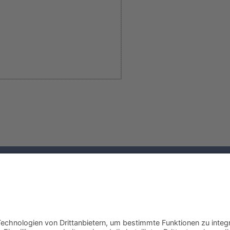
Testzugang anfordern
Suche
Angebot anfordern
Login
Rückruf anfordern
Impressum