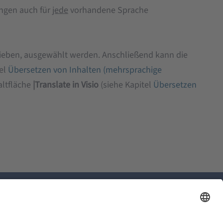
ungen auch für
jede
vorhandene Sprache
ieben, ausgewählt werden. Anschließend kann die
tel
Übersetzen von Inhalten (mehrsprachige
altfläche
|Translate in Visio
(siehe Kapitel
Übersetzen