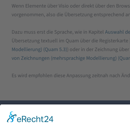
Wenn Elemente über Visio oder direkt über den Brow
vorgenommen, also die Übersetzung entsprechend a
Dazu muss erst die Sprache, wie in Kapitel
Auswahl de
Übersetzung textuell im Quam über die Registerkarte
Modellierung) (Quam 5.3)
) oder in der Zeichnung über
von Zeichnungen (mehrsprachige Modellierung) (Quam
Es wird empfohlen diese Anpassung zeitnah nach Än
Unternehmen
Karriere